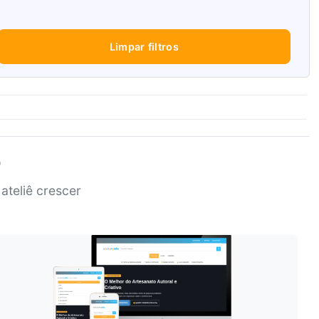
Limpar filtros
o
ateliê crescer