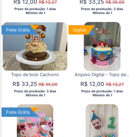
R$ 12,00
R$ 33,25
R$ 13,27
R$ 35,00
 Prazo de produção: 1 dias 
 Prazo de produção: 3 dias 
  Mínimo de 1 
  Mínimo de 1 
Frete Grátis
Frete Grátis
Digital
Digital
Topo de bolo Cachorro
Arquivo Digital - Topo de Bolo Ariel
R$ 33,25
R$ 12,00
R$ 35,00
R$ 13,27
 Prazo de produção: 3 dias 
 Prazo de produção: 1 dias 
  Mínimo de 1 
  Mínimo de 1 
Frete Grátis
Frete Grátis