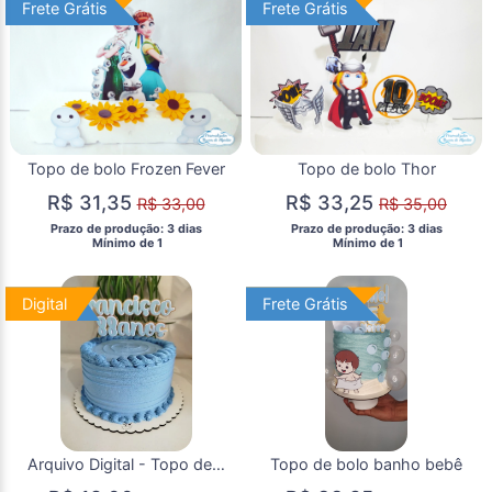
Frete Grátis
Frete Grátis
Frete Grátis
Frete Grátis
Topo de bolo Frozen Fever
Topo de bolo Thor
R$ 31,35
R$ 33,25
R$ 33,00
R$ 35,00
 Prazo de produção: 3 dias 
 Prazo de produção: 3 dias 
  Mínimo de 1 
  Mínimo de 1 
Digital
Digital
Frete Grátis
Frete Grátis
Arquivo Digital - Topo de Bolo 88 Anos + Nome
Topo de bolo banho bebê