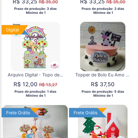
R$ 33,25
R$ 33,25
R$ 35,00
R$ 35,00
 Prazo de produção: 3 dias 
 Prazo de produção: 3 dias 
  Mínimo de 1 
  Mínimo de 1 
Digital
Digital
Arquivo Digital - Topo de Bolo Bobbie Goods
Topper de Bolo Eu Amo Tetê / Vaquinha Tetê
R$ 12,00
R$ 37,50
R$ 13,27
 Prazo de produção: 1 dias 
 Prazo de produção: 5 dias 
  Mínimo de 1 
  Mínimo de 1 
Frete Grátis
Frete Grátis
Frete Grátis
Frete Grátis