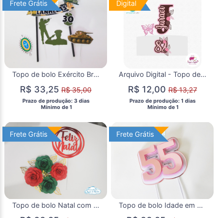
Frete Grátis
Frete Grátis
Digital
Digital
Topo de bolo Exército Brasil
Arquivo Digital - Topo de Bolo Nome com Flores
R$ 33,25
R$ 12,00
R$ 35,00
R$ 13,27
 Prazo de produção: 3 dias 
 Prazo de produção: 1 dias 
  Mínimo de 1 
  Mínimo de 1 
Frete Grátis
Frete Grátis
Frete Grátis
Frete Grátis
Topo de bolo Natal com flores
Topo de bolo Idade em camadas - rosé gold