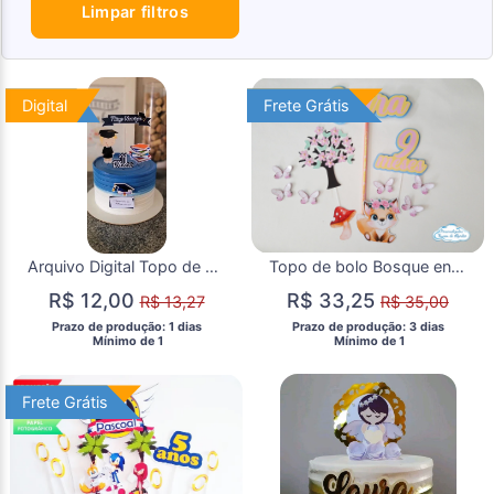
Limpar filtros
Digital
Digital
Frete Grátis
Frete Grátis
Arquivo Digital Topo de Bolo Conclusão de Mesvesário Menino
Topo de bolo Bosque encantado
R$ 12,00
R$ 33,25
R$ 13,27
R$ 35,00
 Prazo de produção: 1 dias 
 Prazo de produção: 3 dias 
  Mínimo de 1 
  Mínimo de 1 
Frete Grátis
Frete Grátis