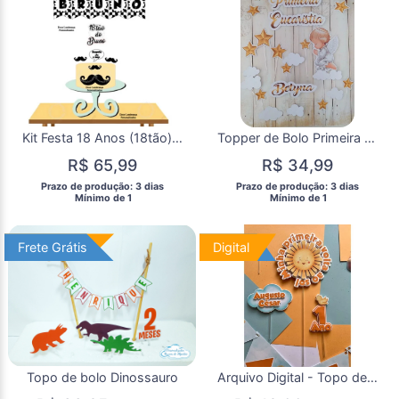
Kit Festa 18 Anos (18tão) Menino com Varal Nome
Topper de Bolo Primeira Eucaristia
R$ 65,99
R$ 34,99
 Prazo de produção: 3 dias 
 Prazo de produção: 3 dias 
  Mínimo de 1 
  Mínimo de 1 
Frete Grátis
Frete Grátis
Digital
Digital
Topo de bolo Dinossauro
Arquivo Digital - Topo de Bolo Minha Primeira Volta ao Sol