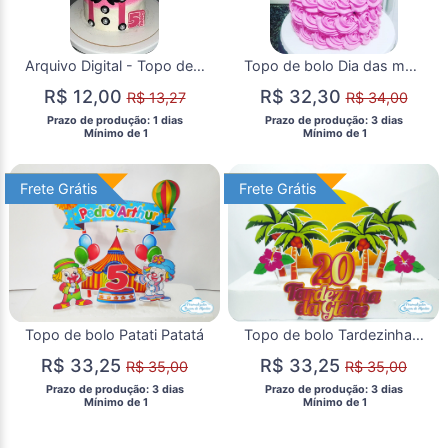
Arquivo Digital - Topo de Bolo a Poderosa Chefinha
Topo de bolo Dia das mães
R$ 12,00
R$ 32,30
R$ 13,27
R$ 34,00
 Prazo de produção: 1 dias 
 Prazo de produção: 3 dias 
  Mínimo de 1 
  Mínimo de 1 
Frete Grátis
Frete Grátis
Frete Grátis
Frete Grátis
Topo de bolo Patati Patatá
Topo de bolo Tardezinha - Dourado
R$ 33,25
R$ 33,25
R$ 35,00
R$ 35,00
 Prazo de produção: 3 dias 
 Prazo de produção: 3 dias 
  Mínimo de 1 
  Mínimo de 1 