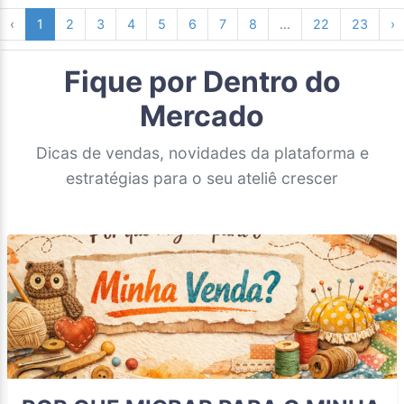
‹
1
2
3
4
5
6
7
8
...
22
23
›
Fique por Dentro do
Mercado
Dicas de vendas, novidades da plataforma e
estratégias para o seu ateliê crescer