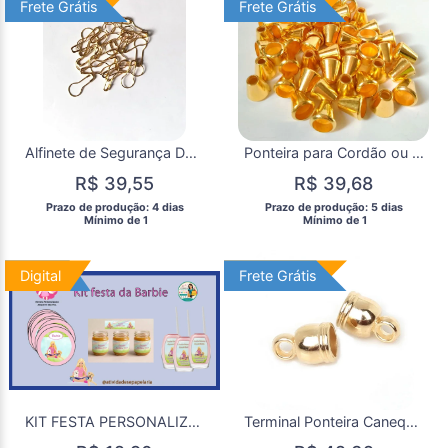
Frete Grátis
Frete Grátis
Frete Grátis
Frete Grátis
Alfinete de Segurança Dourado com 100 Unidades
Ponteira para Cordão ou Pezinho de Caixa Cor Dourada
R$ 39,55
R$ 39,68
 Prazo de produção: 4 dias 
 Prazo de produção: 5 dias 
  Mínimo de 1 
  Mínimo de 1 
Digital
Digital
Frete Grátis
Frete Grátis
KIT FESTA PERSONALIZADA DA BARBIE
Terminal Ponteira Canequinha Montagem Bijuteria