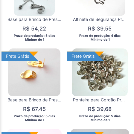
Base para Brinco de Pressão ( 5 Pares ) Prateado
Alfinete de Segurança Prateado com 100 Unidades
R$ 54,22
R$ 39,55
 Prazo de produção: 5 dias 
 Prazo de produção: 4 dias 
  Mínimo de 1 
  Mínimo de 1 
Frete Grátis
Frete Grátis
Frete Grátis
Frete Grátis
Base para Brinco de Pressão Dourado ( 10 Pares)
Ponteira para Cordão Prateada
R$ 67,45
R$ 39,68
 Prazo de produção: 5 dias 
 Prazo de produção: 5 dias 
  Mínimo de 1 
  Mínimo de 1 