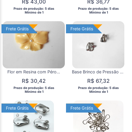
R$ 43,00
R$ 36,77
 Prazo de produção: 5 dias 
 Prazo de produção: 5 dias 
  Mínimo de 1 
  Mínimo de 1 
Frete Grátis
Frete Grátis
Frete Grátis
Frete Grátis
Flor em Resina com Pérola para Montar Pingente ou Colar
Base Brinco de Pressão 1 Saída ( 10 Pares)
R$ 30,42
R$ 67,32
 Prazo de produção: 5 dias 
 Prazo de produção: 5 dias 
  Mínimo de 1 
  Mínimo de 1 
Frete Grátis
Frete Grátis
Frete Grátis
Frete Grátis