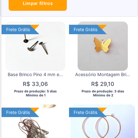
Limpar filtros
Frete Grátis
Frete Grátis
Frete Grátis
Frete Grátis
Base Brinco Pino 4 mm em Metal Bronze com 25 Pares
Acessório Montagem Brinco, Colar, Borboletas -20 Unidades
R$ 33,06
R$ 29,10
 Prazo de produção: 5 dias 
 Prazo de produção: 3 dias 
  Mínimo de 1 
  Mínimo de 2 
Frete Grátis
Frete Grátis
Frete Grátis
Frete Grátis