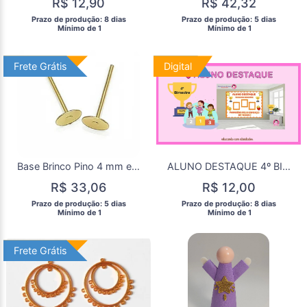
R$ 12,90
R$ 42,32
 Prazo de produção: 8 dias 
 Prazo de produção: 5 dias 
  Mínimo de 1 
  Mínimo de 1 
Frete Grátis
Frete Grátis
Digital
Digital
Base Brinco Pino 4 mm em Metal Dourado com 25 Pares
ALUNO DESTAQUE 4º BIMESTRE
R$ 33,06
R$ 12,00
 Prazo de produção: 5 dias 
 Prazo de produção: 8 dias 
  Mínimo de 1 
  Mínimo de 1 
Frete Grátis
Frete Grátis