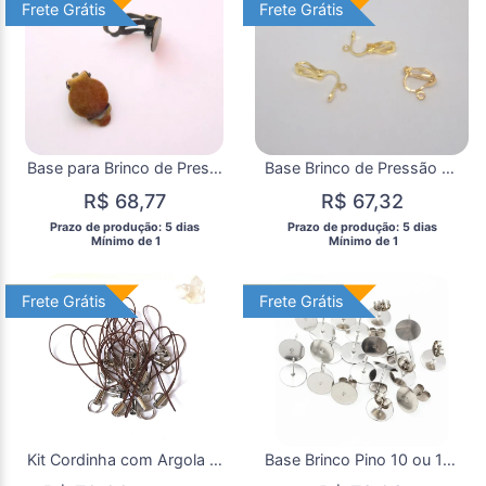
Frete Grátis
Frete Grátis
Frete Grátis
Frete Grátis
Base para Brinco de Pressão Bronze Antigo (10 Pares)
Base Brinco de Pressão 1 Saída Dourado ( 10 Pares)
R$ 68,77
R$ 67,32
 Prazo de produção: 5 dias 
 Prazo de produção: 5 dias 
  Mínimo de 1 
  Mínimo de 1 
Frete Grátis
Frete Grátis
Frete Grátis
Frete Grátis
Kit Cordinha com Argola Double Loop Celular Pen Drive com 50
Base Brinco Pino 10 ou 12 mm Aço Inoxidável 20 Pares