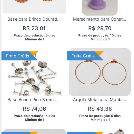
Base para Brinco Dourada ( Par)
Merecimento para Constelação Familiar para Mesa ou Água
R$ 23,81
R$ 29,70
 Prazo de produção: 5 dias 
 Prazo de produção: 10 dias 
  Mínimo de 1 
  Mínimo de 1 
Frete Grátis
Frete Grátis
Frete Grátis
Frete Grátis
Base Brinco Pino 3 mm Aço Inoxidável com 20 Pares
Argola Metal para Montagem Brincos 12 Argolas Dourada 4cm
R$ 74,06
R$ 43,38
 Prazo de produção: 5 dias 
 Prazo de produção: 5 dias 
  Mínimo de 1 
  Mínimo de 1 