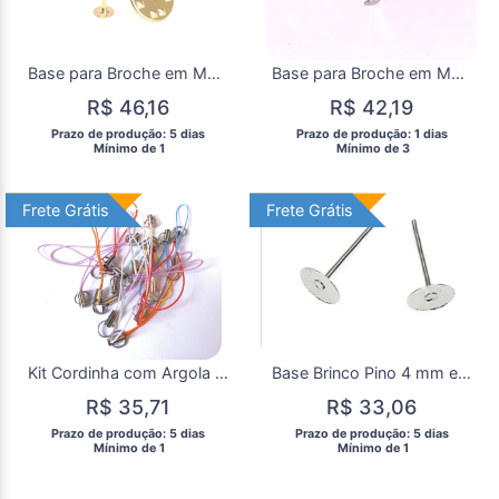
Base para Broche em Metal Dourado
Base para Broche em Metal Prateado
R$ 46,16
R$ 42,19
 Prazo de produção: 5 dias 
 Prazo de produção: 1 dias 
  Mínimo de 1 
  Mínimo de 3 
Frete Grátis
Frete Grátis
Frete Grátis
Frete Grátis
Kit Cordinha com Argola Double Loop Celular Pen Drive com 20
Base Brinco Pino 4 mm em Metal com 25 Pares
R$ 35,71
R$ 33,06
 Prazo de produção: 5 dias 
 Prazo de produção: 5 dias 
  Mínimo de 1 
  Mínimo de 1 