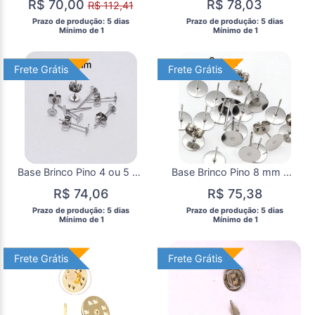
R$ 70,00
R$ 78,03
R$ 112,41
 Prazo de produção: 5 dias 
 Prazo de produção: 5 dias 
  Mínimo de 1 
  Mínimo de 1 
Frete Grátis
Frete Grátis
Frete Grátis
Frete Grátis
Base Brinco Pino 4 ou 5 mm Aço Inoxidável com 20 Pares
Base Brinco Pino 8 mm Aço Inoxidável 20 Pares Aço Inox
R$ 74,06
R$ 75,38
 Prazo de produção: 5 dias 
 Prazo de produção: 5 dias 
  Mínimo de 1 
  Mínimo de 1 
Frete Grátis
Frete Grátis
Frete Grátis
Frete Grátis