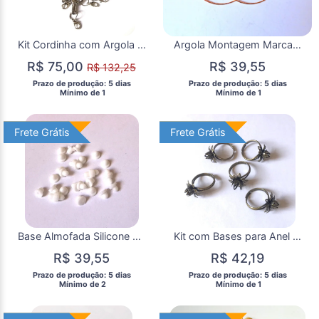
Kit Cordinha com Argola Double Loop e Fecho Celular com 50
Argola Montagem Marcador de Taças 12 Argolas Dourada 3 cm
R$ 75,00
R$ 39,55
R$ 132,25
 Prazo de produção: 5 dias 
 Prazo de produção: 5 dias 
  Mínimo de 1 
  Mínimo de 1 
Frete Grátis
Frete Grátis
Frete Grátis
Frete Grátis
Base Almofada Silicone Branca para Brinco de Pressão 8 mm
Kit com Bases para Anel Metal Bronze - Ajustável
R$ 39,55
R$ 42,19
 Prazo de produção: 5 dias 
 Prazo de produção: 5 dias 
  Mínimo de 2 
  Mínimo de 1 