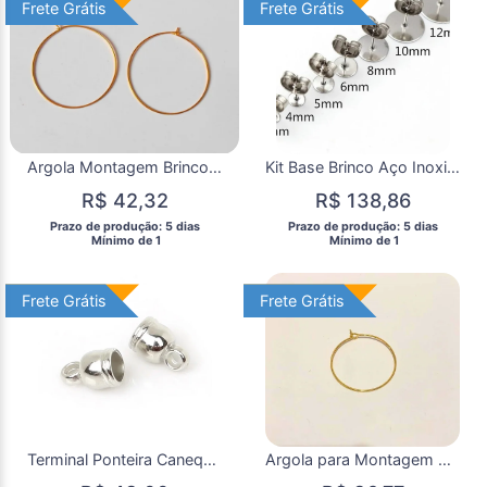
Frete Grátis
Frete Grátis
Frete Grátis
Frete Grátis
Argola Montagem Brincos Marca Taca 12 Argolas Dourada 4.5 cm
Kit Base Brinco Aço Inoxidável com 35 Pares Varios Tamanhos
R$ 42,32
R$ 138,86
 Prazo de produção: 5 dias 
 Prazo de produção: 5 dias 
  Mínimo de 1 
  Mínimo de 1 
Frete Grátis
Frete Grátis
Frete Grátis
Frete Grátis
Terminal Ponteira Canequinha Montagem Bijuteria
Argola para Montagem Marca Taças 2.5 cm Dourada com 12 Aros