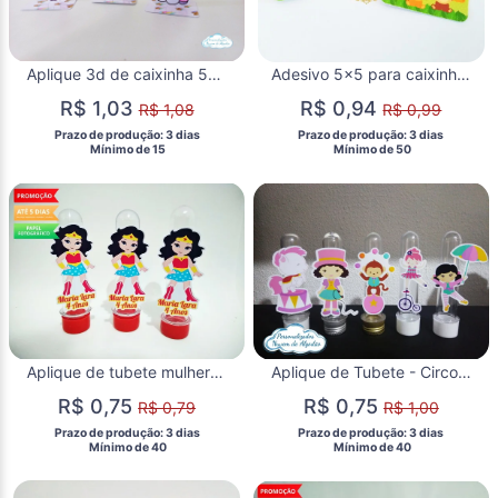
Aplique 3d de caixinha 5x5 unicórnio cute
Adesivo 5x5 para caixinha acrílica Safari cute
R$ 1,03
R$ 0,94
R$ 1,08
R$ 0,99
 Prazo de produção: 3 dias 
 Prazo de produção: 3 dias 
  Mínimo de 15 
  Mínimo de 50 
Aplique de tubete mulher maravilha Cute
Aplique de Tubete - Circo Menina
R$ 0,75
R$ 0,75
R$ 0,79
R$ 1,00
 Prazo de produção: 3 dias 
 Prazo de produção: 3 dias 
  Mínimo de 40 
  Mínimo de 40 