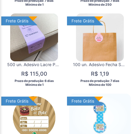
 Prazo de produção: 7 dias 
 Prazo de produção: 7 dias 
  Mínimo de 1 
  Mínimo de 250 
Frete Grátis
Frete Grátis
Frete Grátis
Frete Grátis
500 un. Adesivo Lacre Personalizado Retangular 3x6cm
100 un. Adesivo Fecha Sacola Personalizados
R$ 115,00
R$ 1,19
 Prazo de produção: 6 dias 
 Prazo de produção: 7 dias 
  Mínimo de 1 
  Mínimo de 100 
Frete Grátis
Frete Grátis
Frete Grátis
Frete Grátis