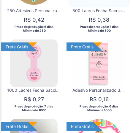
250 Adesivos Personalizado 5x5cm
500 Lacres Fecha Sacola Adesivos Personalizados
R$ 0,42
R$ 0,38
 Prazo de produção: 6 dias 
 Prazo de produção: 7 dias 
  Mínimo de 250 
  Mínimo de 500 
Frete Grátis
Frete Grátis
Frete Grátis
Frete Grátis
1000 Lacres Fecha Sacola Adesivos Personalizados
Adesivo Personalizado 3x6cm Retangular 1000 unidades
R$ 0,27
R$ 0,16
 Prazo de produção: 7 dias 
 Prazo de produção: 6 dias 
  Mínimo de 1000 
  Mínimo de 1000 
Frete Grátis
Frete Grátis
Frete Grátis
Frete Grátis