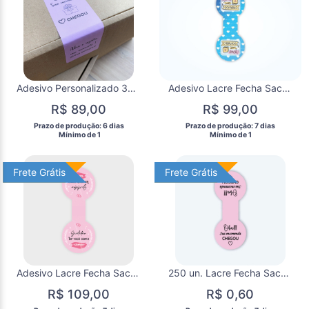
Adesivo Personalizado 3x6 100 un Lacre Retangular
Adesivo Lacre Fecha Sacola 25 un. Personalizados
R$ 89,00
R$ 99,00
 Prazo de produção: 6 dias 
 Prazo de produção: 7 dias 
  Mínimo de 1 
  Mínimo de 1 
Frete Grátis
Frete Grátis
Frete Grátis
Frete Grátis
Adesivo Lacre Fecha Sacola 50 un. Personalizados
250 un. Lacre Fecha Sacola Personalizado
R$ 109,00
R$ 0,60