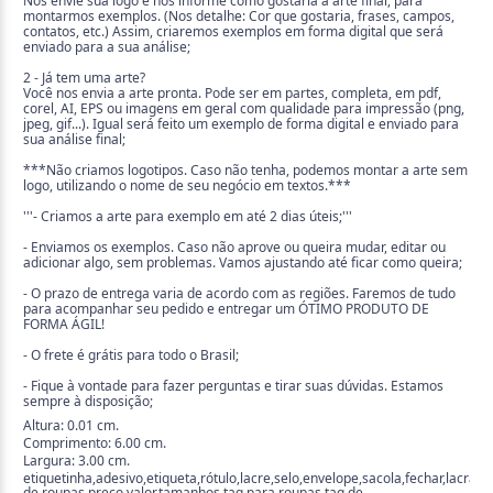
Nos envie sua logo e nos informe como gostaria a arte final, para
montarmos exemplos. (Nos detalhe: Cor que gostaria, frases, campos,
contatos, etc.) Assim, criaremos exemplos em forma digital que será
enviado para a sua análise;
2 - Já tem uma arte?
Você nos envia a arte pronta. Pode ser em partes, completa, em pdf,
corel, AI, EPS ou imagens em geral com qualidade para impressão (png,
jpeg, gif...). Igual será feito um exemplo de forma digital e enviado para
sua análise final;
***Não criamos logotipos. Caso não tenha, podemos montar a arte sem
logo, utilizando o nome de seu negócio em textos.***
'''- Criamos a arte para exemplo em até 2 dias úteis;'''
- Enviamos os exemplos. Caso não aprove ou queira mudar, editar ou
adicionar algo, sem problemas. Vamos ajustando até ficar como queira;
- O prazo de entrega varia de acordo com as regiões. Faremos de tudo
para acompanhar seu pedido e entregar um ÓTIMO PRODUTO DE
FORMA ÁGIL!
- O frete é grátis para todo o Brasil;
- Fique à vontade para fazer perguntas e tirar suas dúvidas. Estamos
sempre à disposição;
Altura: 0.01 cm.
Comprimento: 6.00 cm.
Largura: 3.00 cm.
etiquetinha,adesivo,etiqueta,rótulo,lacre,selo,envelope,sacola,fechar,lacrar,t
de,roupas,preço,valor,tamanhos,tag para roupas,tag de