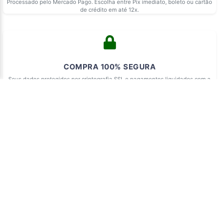
Processado pelo Mercado Pago. Escolha entre Pix imediato, boleto ou cartão
de crédito em até 12x.
COMPRA 100% SEGURA
Seus dados protegidos por criptografia SSL e pagamentos liquidados com a
segurança do Mercado Pago.
minha
v
e
nda
Minha Venda | Marketplace de produtos
personalizados, artesanato, presentes criativos,
decoração, roupas, lembrancinhas, acessórios e
itens únicos
Entrar no programa de vendedores
Sobre o Marketplace
Blog
Políticas de Uso
Fale Conosco