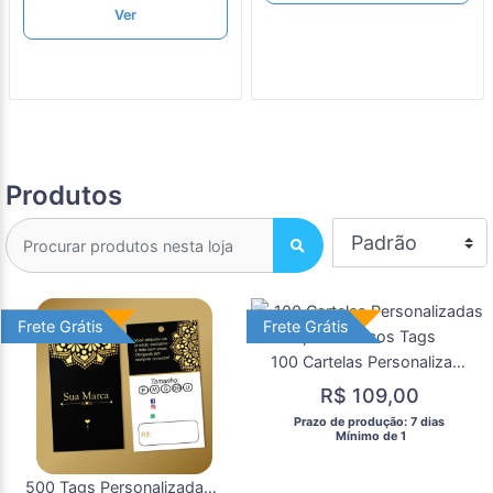
Ver
Produtos
Frete Grátis
Frete Grátis
Frete Grátis
Frete Grátis
100 Cartelas Personalizadas para Brincos Tags
R$ 109,00
 Prazo de produção: 7 dias 
  Mínimo de 1 
500 Tags Personalizadas Etiquetas para Roupas e Produtos