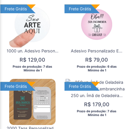
Frete Grátis
Frete Grátis
Frete Grátis
Frete Grátis
1000 un. Adesivo Personalizado Transparente 2x2cm
Adesivo Personalizado Etiquetas 2x2cm 250 un.
R$ 129,00
R$ 79,00
 Prazo de produção: 7 dias 
 Prazo de produção: 6 dias 
  Mínimo de 1 
  Mínimo de 1 
Frete Grátis
Frete Grátis
Frete Grátis
Frete Grátis
250 un. Ímã de Geladeira Personalizado Lembrancinha
R$ 179,00
 Prazo de produção: 7 dias 
  Mínimo de 1 
2000 Tags Personalizadas Etiquetas Corte Folha