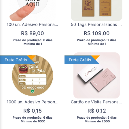
100 un. Adesivo Personalizado Rótulo Transparente 3x3cm
50 Tags Personalizadas Kraft
R$ 89,00
R$ 109,00
 Prazo de produção: 6 dias 
 Prazo de produção: 7 dias 
  Mínimo de 1 
  Mínimo de 1 
Frete Grátis
Frete Grátis
Frete Grátis
Frete Grátis
1000 un. Adesivo Personalizado Redondo 4x4cm
Cartão de Visita Personalizado 2000 un.
R$ 0,15
R$ 0,12
 Prazo de produção: 6 dias 
 Prazo de produção: 5 dias 
  Mínimo de 1000 
  Mínimo de 2000 