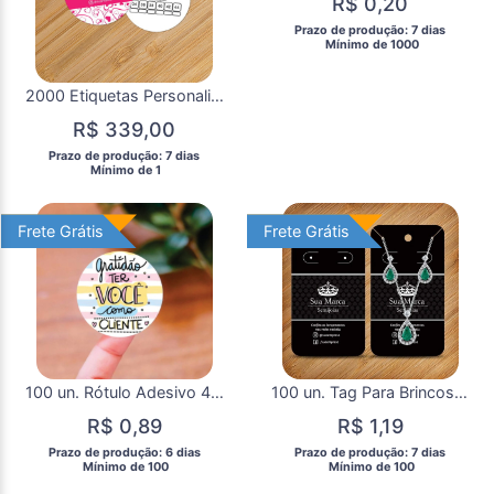
R$ 0,20
 Prazo de produção: 7 dias 
  Mínimo de 1000 
2000 Etiquetas Personalizadas Redondas Roupas e Produtos
R$ 339,00
 Prazo de produção: 7 dias 
  Mínimo de 1 
Frete Grátis
Frete Grátis
Frete Grátis
Frete Grátis
100 un. Rótulo Adesivo 4x4cm Personalizado
100 un. Tag Para Brincos e colar Cartelas Personalizadas
R$ 0,89
R$ 1,19
 Prazo de produção: 6 dias 
 Prazo de produção: 7 dias 
  Mínimo de 100 
  Mínimo de 100 