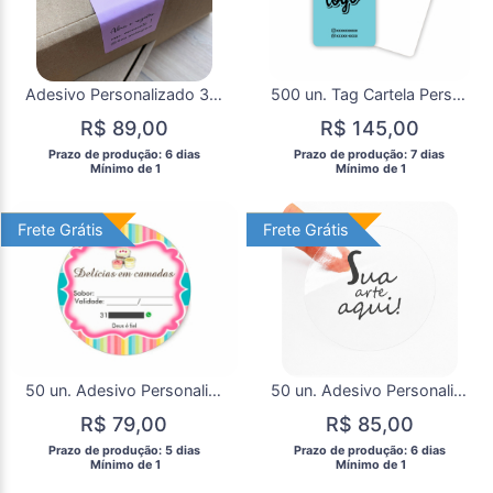
Adesivo Personalizado 3x6 100 un Lacre Retangular
500 un. Tag Cartela Personalizada Brincos e colar Joias
R$ 89,00
R$ 145,00
 Prazo de produção: 6 dias 
 Prazo de produção: 7 dias 
  Mínimo de 1 
  Mínimo de 1 
Frete Grátis
Frete Grátis
Frete Grátis
Frete Grátis
50 un. Adesivo Personalizado 5x5cm
50 un. Adesivo Personalizado Transparente 4x4cm
R$ 79,00
R$ 85,00
 Prazo de produção: 5 dias 
 Prazo de produção: 6 dias 
  Mínimo de 1 
  Mínimo de 1 