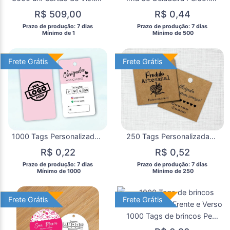
R$ 509,00
R$ 0,44
 Prazo de produção: 7 dias 
 Prazo de produção: 7 dias 
  Mínimo de 1 
  Mínimo de 500 
Frete Grátis
Frete Grátis
Frete Grátis
Frete Grátis
1000 Tags Personalizadas Bordas Arredondadas
250 Tags Personalizadas Quadradas Kraft
R$ 0,22
R$ 0,52
 Prazo de produção: 7 dias 
 Prazo de produção: 7 dias 
  Mínimo de 1000 
  Mínimo de 250 
Frete Grátis
Frete Grátis
Frete Grátis
Frete Grátis
1000 Tags de brincos Personalizada Frente e Verso