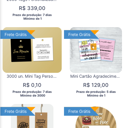
R$ 339,00
 Prazo de produção: 7 dias 
  Mínimo de 1 
Frete Grátis
Frete Grátis
Frete Grátis
Frete Grátis
3000 un. Mini Tag Personalizada Roupas e Produtos
Mini Cartão Agradecimento Personalizado 1000 Un.
R$ 0,10
R$ 129,00
 Prazo de produção: 7 dias 
 Prazo de produção: 5 dias 
  Mínimo de 3000 
  Mínimo de 1 
Frete Grátis
Frete Grátis
Frete Grátis
Frete Grátis