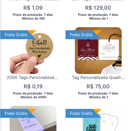
R$ 1,09
R$ 129,00
 Prazo de produção: 7 dias 
 Prazo de produção: 7 dias 
  Mínimo de 100 
  Mínimo de 1 
Frete Grátis
Frete Grátis
Frete Grátis
Frete Grátis
2000 Tags Personalizadas Kraft Redondas
Tag Personalizada Quadrada Roupas e Produtos 50 un.
R$ 0,19
R$ 75,00
 Prazo de produção: 7 dias 
 Prazo de produção: 7 dias 
  Mínimo de 2000 
  Mínimo de 1 
Frete Grátis
Frete Grátis
Frete Grátis
Frete Grátis