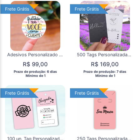
Frete Grátis
Frete Grátis
Frete Grátis
Frete Grátis
Adesivos Personalizado 5x5cm 100 unidades
500 Tags Personalizadas Etiquetas com Verniz Localizado
R$ 99,00
R$ 169,00
 Prazo de produção: 6 dias 
 Prazo de produção: 7 dias 
  Mínimo de 1 
  Mínimo de 1 
Frete Grátis
Frete Grátis
Frete Grátis
Frete Grátis
100 un. Tag Personalizada Bordas Arredondadas
250 Tags Personalizadas Para Brincos e colar Cartelas