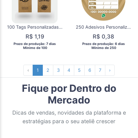
100 Tags Personalizadas Kraft
250 Adesivos Personalizados 4x4cm
R$ 1,19
R$ 0,38
 Prazo de produção: 7 dias 
 Prazo de produção: 6 dias 
  Mínimo de 100 
  Mínimo de 250 
‹
1
2
3
4
5
6
7
›
Fique por Dentro do
Mercado
Dicas de vendas, novidades da plataforma e
estratégias para o seu ateliê crescer