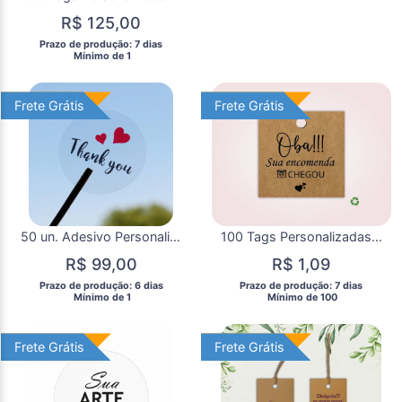
R$ 125,00
 Prazo de produção: 7 dias 
  Mínimo de 1 
Frete Grátis
Frete Grátis
Frete Grátis
Frete Grátis
50 un. Adesivo Personalizado Transparente 5x5cm
100 Tags Personalizadas Quadradas Kraft
R$ 99,00
R$ 1,09
 Prazo de produção: 6 dias 
 Prazo de produção: 7 dias 
  Mínimo de 1 
  Mínimo de 100 
Frete Grátis
Frete Grátis
Frete Grátis
Frete Grátis