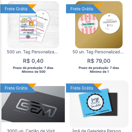
Frete Grátis
Frete Grátis
Frete Grátis
Frete Grátis
500 un. Tag Personalizada Semicircular
50 un. Tag Personalizada Redonda Etiqueta Roupas e Produtos
R$ 0,40
R$ 79,00
 Prazo de produção: 7 dias 
 Prazo de produção: 7 dias 
  Mínimo de 500 
  Mínimo de 1 
Frete Grátis
Frete Grátis
Frete Grátis
Frete Grátis
3000 un. Cartão de Visita Personalizado Verniz Local
Ímã de Geladeira Personalizado 500 un.