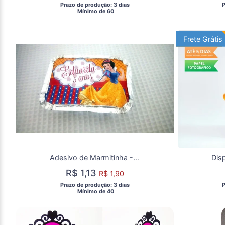
 Prazo de produção: 3 dias 
 
  Mínimo de 60 
Frete Grátis
Frete Grát
Adesivo de Marmitinha - Branca de Neve
R$ 1,13
R$ 1,90
 Prazo de produção: 3 dias 
 
  Mínimo de 40 