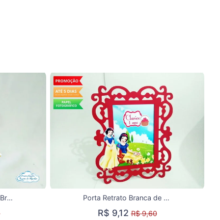
Aplique de tubete saia Branca de neve cute
Porta Retrato Branca de neve e os sete anões
R$ 9,12
0
R$ 9,60