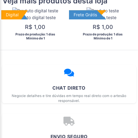
Veja mais produtos desta loja
Digital
Digital
Frete Grátis
Frete Grátis
Produto digital teste
Produto teste
R$ 1,00
R$ 1,00
 Prazo de produção: 1 dias 
 Prazo de produção: 1 dias 
  Mínimo de 1 
  Mínimo de 1 
CHAT DIRETO
Negocie detalhes e tire dúvidas em tempo real direto com o artesão
responsável.
ENVIO SEGURO