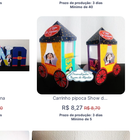
s 
 Prazo de produção: 3 dias 
  Mínimo de 40 
una
Carrinho pipoca Show da luna Vários tema
R$ 8,27
90
R$ 8,70
s 
 Prazo de produção: 3 dias 
  Mínimo de 5 