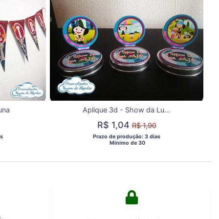
una
Aplique 3d - Show da Luna
R$ 1,04
R$ 1,90
s 
 Prazo de produção: 3 dias 
  Mínimo de 30 