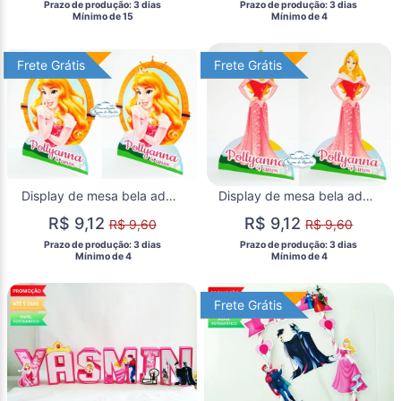
 Prazo de produção: 3 dias 
 Prazo de produção: 3 dias 
  Mínimo de 15 
  Mínimo de 4 
Frete Grátis
Frete Grátis
Frete Grátis
Frete Grátis
Display de mesa bela adormecida
Display de mesa bela adormecida
R$ 9,12
R$ 9,12
R$ 9,60
R$ 9,60
 Prazo de produção: 3 dias 
 Prazo de produção: 3 dias 
  Mínimo de 4 
  Mínimo de 4 
Frete Grátis
Frete Grátis