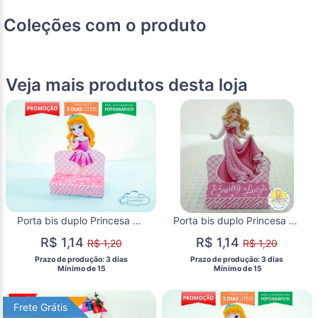
Coleções com o produto
Veja mais produtos desta loja
Porta bis duplo Princesa Bela Adormecida Baby
Porta bis duplo Princesa Bela Adormecida
R$ 1,14
R$ 1,14
R$ 1,20
R$ 1,20
 Prazo de produção: 3 dias 
 Prazo de produção: 3 dias 
  Mínimo de 15 
  Mínimo de 15 
Frete Grátis
Frete Grátis