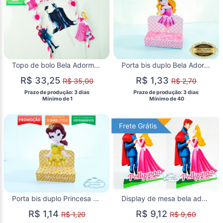
Topo de bolo Bela Adormecida
Porta bis duplo Bela Adormecida
R$ 33,25
R$ 1,33
R$ 35,00
R$ 2,70
 Prazo de produção: 3 dias 
 Prazo de produção: 3 dias 
  Mínimo de 1 
  Mínimo de 40 
Frete Grátis
Frete Grátis
Porta bis duplo Princesa Bela Baby
Display de mesa bela adormecida
R$ 1,14
R$ 9,12
R$ 1,20
R$ 9,60