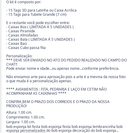
O kit é composto por:
- 15 Tags 3D para Latinha ou Caixa Acrilica
- 15 Tags para Tubete Grande (7 cm)
E o restante você pode escolher entre:
- Caixas Box ( LIMITADA Á 5 UNIDADES )
- Caixas Piramide
- Caixas Almofadas
- Caixas Bala ( LIMITADA Á 5 UNIDADES )
- Caixas Baú
- Caixas Cubo passa fita
Personalização:
*** DEVE SER ENVIADO NO ATO DO PEDIDO REALIZADO NO CAMPO DO
CHAT!!
Pode enviar nome e idade...ou apenas nome...conforme preferência.
Não enviamos arte para aprovação pois a arte é a mesma da nossa foto
o que muda é a personalização apenas.
**** AVIAMENTOS : FITA, PEDRARIA E LAÇO EM CETIM NÃO
ACOMPANHAM AS CAIXINHAS ****
CONFIRA BEM O PRAZO DOS CORREIOS E O PRAZO DA NOSSA
PRODUÇÃO!
Altura: 1.00 cm.
Comprimento: 1.00 cm.
Largura: 1.00 cm.
bob esponja kit festa bob esponja festa bob esponja lembrancinha bob
esponja personalizados do bob esponja decoração do bob esponja...