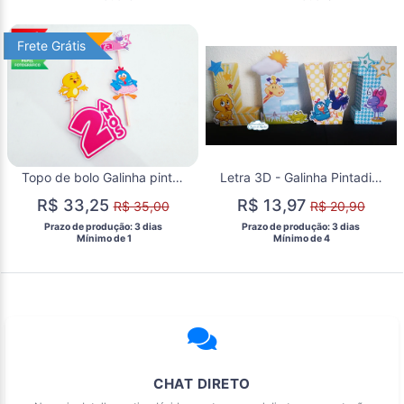
Frete Grátis
Frete Grátis
Topo de bolo Galinha pintadinha rosa
Letra 3D - Galinha Pintadinha
R$ 33,25
R$ 13,97
R$ 35,00
R$ 20,90
 Prazo de produção: 3 dias 
 Prazo de produção: 3 dias 
  Mínimo de 1 
  Mínimo de 4 
CHAT DIRETO