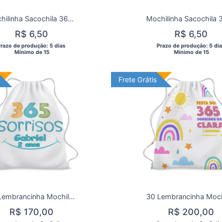
Mochilinha Sacochila 365 Sorrisos para aniversárrio/Lembrancinha de aniversário 365 Sorrisos Criança
R$ 6,50
R$ 6,50
Prazo de produção: 5 dias 
 Prazo de produção: 5 dia
  Mínimo de 15 
  Mínimo de 15 
is
Frete Grátis
Frete Grátis
25 Lembrancinha Mochila Saco Personalizada 365 Sorrisos
R$ 170,00
R$ 200,00