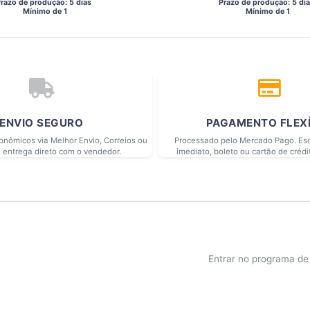
Prazo de produção: 5 dias 
 Prazo de produção: 5 dia
  Mínimo de 1 
  Mínimo de 1 
ENVIO SEGURO
PAGAMENTO FLEX
conômicos via Melhor Envio, Correios ou
Processado pelo Mercado Pago. Esc
 entrega direto com o vendedor.
imediato, boleto ou cartão de crédi
Entrar no programa d