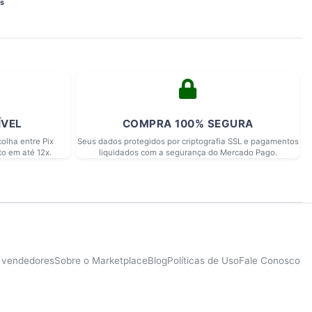
s 
ÍVEL
COMPRA 100% SEGURA
olha entre Pix
Seus dados protegidos por criptografia SSL e pagamentos
to em até 12x.
liquidados com a segurança do Mercado Pago.
e vendedores
Sobre o Marketplace
Blog
Políticas de Uso
Fale Conosco