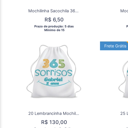
Mochilinha Sacochila 365 Sorrisos para aniversárrio/Lembrancinha de aniversário 365 Sorrisos Festa
R$ 6,50
 Prazo de produção: 5 dias 
 
  Mínimo de 15 
Frete Grátis
Frete Grát
20 Lembrancinha Mochila Saco Personalizada 365 Sorrisos
R$ 130,00