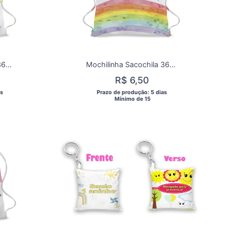
Mochilinha Sacochila 365 Sorrisos para aniversárrio/Lembrancinha de aniversário 365 Sorrisos -Menina
Mochilinha Sacochila 365 Sorrisos para aniversárrio/Lembrancinha de aniversário 365 Sorrisos -Arcoirís
R$ 6,50
s 
 Prazo de produção: 5 dias 
  Mínimo de 15 