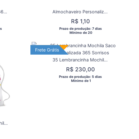
Mochilinha Sacochila 365 Sorrisos para aniversárrio/Lembrancinha de aniversário 365 Sorrisos Sol
Almochaveiro Personalizado Aniversário 365 Sorrisos
R$ 1,10
s 
 Prazo de produção: 7 dias 
  Mínimo de 20 
Frete Grátis
Frete Grátis
35 Lembrancinha Mochila Saco Personalizada 365 Sorrisos
R$ 230,00
 Prazo de produção: 5 dias 
  Mínimo de 1 
30 Lembrancinha Mochila Saco Personalizada 365 Sorrisos