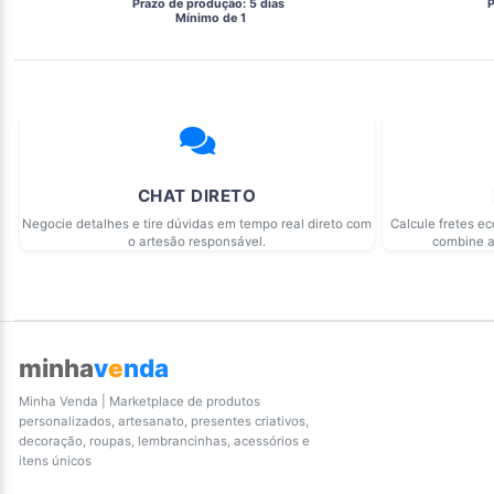
 Prazo de produção: 5 dias 
 
  Mínimo de 1 
CHAT DIRETO
Negocie detalhes e tire dúvidas em tempo real direto com
Calcule fretes e
o artesão responsável.
combine a
minha
v
e
nda
Minha Venda | Marketplace de produtos
personalizados, artesanato, presentes criativos,
decoração, roupas, lembrancinhas, acessórios e
itens únicos