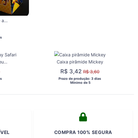
Caixa Pirâmide - Bela e a Fera
s 
Caixa bala inteira Mickeuy Safari
Caixa pirâmide Mickey
R$ 3,42
0
R$ 3,60
s 
 Prazo de produção: 3 dias 
  Mínimo de 5 
ÍVEL
COMPRA 100% SEGURA