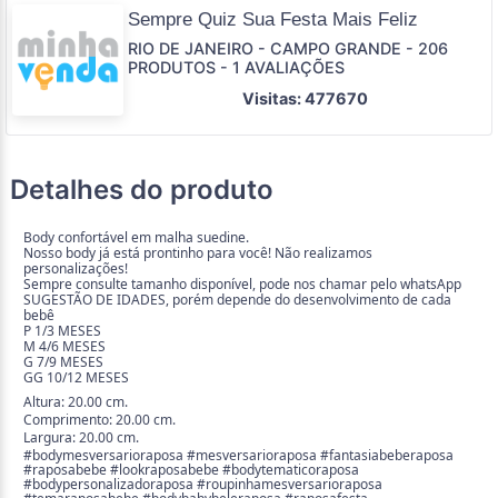
Sempre Quiz Sua Festa Mais Feliz
RIO DE JANEIRO - CAMPO GRANDE - 206
PRODUTOS - 1 AVALIAÇÕES
Visitas: 477670
Detalhes do produto
Body confortável em malha suedine.
Nosso body já está prontinho para você! Não realizamos
personalizações!
Sempre consulte tamanho disponível, pode nos chamar pelo whatsApp
SUGESTÃO DE IDADES, porém depende do desenvolvimento de cada
bebê
P 1/3 MESES
M 4/6 MESES
G 7/9 MESES
GG 10/12 MESES
Altura: 20.00 cm.
Comprimento: 20.00 cm.
Largura: 20.00 cm.
#bodymesversarioraposa #mesversarioraposa #fantasiabeberaposa
#raposabebe #lookraposabebe #bodytematicoraposa
#bodypersonalizadoraposa #roupinhamesversarioraposa