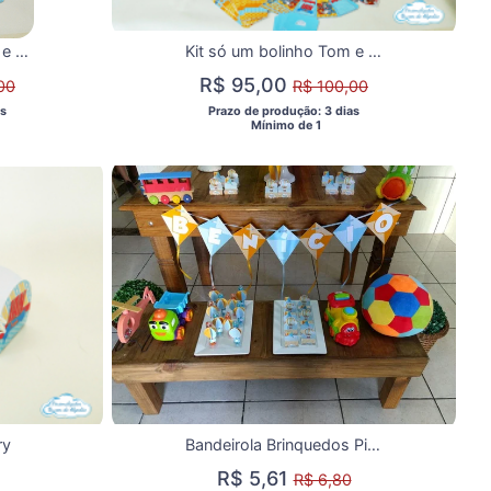
Kit só um bolinho Tom e Jerry - Tamanho G 2
Kit só um bolinho Tom e Jerry - Tamanho G
R$ 95,00
00
R$ 100,00
s 
 Prazo de produção: 3 dias 
  Mínimo de 1 
ry
Bandeirola Brinquedos Pipa
R$ 5,61
R$ 6,80