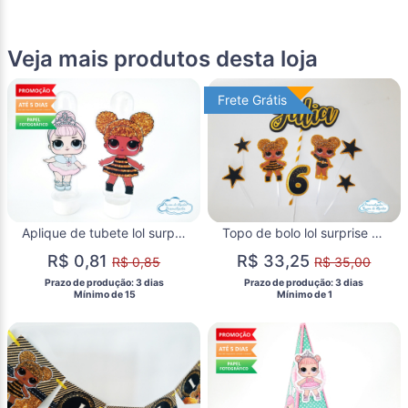
Veja mais produtos desta loja
Frete Grátis
Frete Grátis
Aplique de tubete lol surprise - Queen Bee e Crystal Queen
Topo de bolo lol surprise - Queen Bee
R$ 0,81
R$ 33,25
R$ 0,85
R$ 35,00
 Prazo de produção: 3 dias 
 Prazo de produção: 3 dias 
  Mínimo de 15 
  Mínimo de 1 