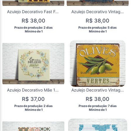
Azulejo Decorativo Fast Food Vintage em Porcelana | Decoração Retrô para Cozinha e Área Gourmet
Azulejo Decorativo Vintage Biarritz França | Azulejo Náutico em Cerâmica
R$ 38,00
R$ 38,00
 Prazo de produção: 2 dias 
 Prazo de produção: 5 dias 
  Mínimo de 1 
  Mínimo de 1 
Azulejo Decorativo Mãe 15x15 | Presente para Dia das Mães em Porcelana
Azulejo Decorativo Vintage Olives em Porcelana | Decoração Retrô para Cozinha e Área Gourmet
R$ 37,00
R$ 38,00
 Prazo de produção: 2 dias 
 Prazo de produção: 7 dias 
  Mínimo de 1 
  Mínimo de 1 