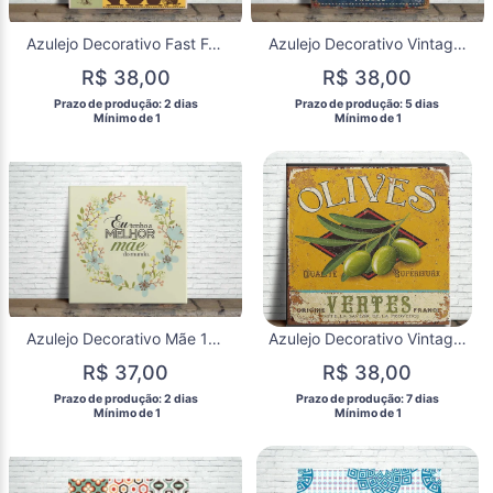
Azulejo Decorativo Fast Food Vintage em Porcelana | Decoração Retrô para Cozinha e Área Gourmet
Azulejo Decorativo Vintage Biarritz França | Azulejo Náutico em Cerâmica
R$ 38,00
R$ 38,00
 Prazo de produção: 2 dias 
 Prazo de produção: 5 dias 
  Mínimo de 1 
  Mínimo de 1 
Azulejo Decorativo Mãe 15x15 | Presente para Dia das Mães em Porcelana
Azulejo Decorativo Vintage Olives em Porcelana | Decoração Retrô para Cozinha e Área Gourmet
R$ 37,00
R$ 38,00
 Prazo de produção: 2 dias 
 Prazo de produção: 7 dias 
  Mínimo de 1 
  Mínimo de 1 