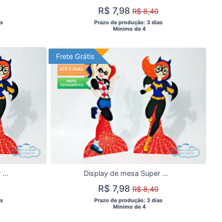
R$ 7,98
R$ 8,40
s 
 Prazo de produção: 3 dias 
  Mínimo de 4 
Frete Grátis
Frete Grátis
Display de Mesa Super Hero Girls
Display de mesa Super Hero Girls 27cm - Arlequina e Batgirl
R$ 7,98
R$ 8,40
s 
 Prazo de produção: 3 dias 
  Mínimo de 4 