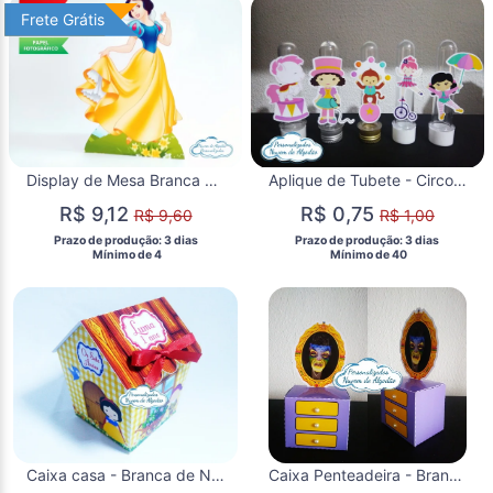
Frete Grátis
Frete Grátis
Display de Mesa Branca de Neve
Aplique de Tubete - Circo Menina
R$ 9,12
R$ 0,75
R$ 9,60
R$ 1,00
 Prazo de produção: 3 dias 
 Prazo de produção: 3 dias 
  Mínimo de 4 
  Mínimo de 40 
Caixa casa - Branca de Neve +TEMAS
Caixa Penteadeira - Branca de Neve