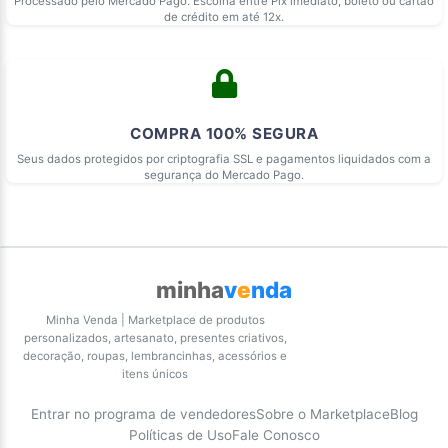
Processado pelo Mercado Pago. Escolha entre Pix imediato, boleto ou cartão
de crédito em até 12x.
COMPRA 100% SEGURA
Seus dados protegidos por criptografia SSL e pagamentos liquidados com a
segurança do Mercado Pago.
minha
v
e
nda
Minha Venda | Marketplace de produtos
personalizados, artesanato, presentes criativos,
decoração, roupas, lembrancinhas, acessórios e
itens únicos
Entrar no programa de vendedores
Sobre o Marketplace
Blog
Políticas de Uso
Fale Conosco