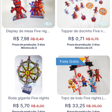
Display de mesa Five nights 27cm - Urso
Topper de docinho Five nights
R$ 7,98
R$ 0,71
R$ 8,40
R$ 0,75
 Prazo de produção: 3 dias 
 Prazo de produção: 3 dias 
  Mínimo de 4 
  Mínimo de 25 
Frete Grátis
Frete Grátis
Roda gigante Five nights
Topo de bolo Five nights jogo
R$ 5,70
R$ 33,25
R$ 6,00
R$ 35,00
 Prazo de produção: 3 dias 
 Prazo de produção: 3 dias 