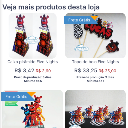
Veja mais produtos desta loja
Frete Grátis
Frete Grátis
Caixa pirâmide Five Nights
Topo de bolo Five Nights
R$ 3,42
R$ 33,25
R$ 3,60
R$ 35,00
 Prazo de produção: 3 dias 
 Prazo de produção: 3 dias 
  Mínimo de 5 
  Mínimo de 1 
Frete Grátis
Frete Grátis