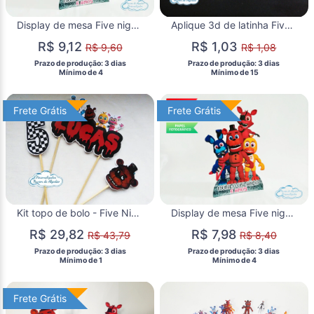
Display de mesa Five nights
Aplique 3d de latinha Five nights
R$ 9,12
R$ 1,03
R$ 9,60
R$ 1,08
 Prazo de produção: 3 dias 
 Prazo de produção: 3 dias 
  Mínimo de 4 
  Mínimo de 15 
Frete Grátis
Frete Grátis
Frete Grátis
Frete Grátis
Kit topo de bolo - Five Nights
Display de mesa Five nights 27cm
R$ 29,82
R$ 7,98
R$ 43,79
R$ 8,40
 Prazo de produção: 3 dias 
 Prazo de produção: 3 dias 
  Mínimo de 1 
  Mínimo de 4 
Frete Grátis
Frete Grátis