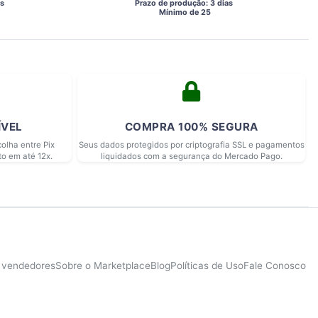
s 
 Prazo de produção: 3 dias 
  Mínimo de 25 
ÍVEL
COMPRA 100% SEGURA
olha entre Pix
Seus dados protegidos por criptografia SSL e pagamentos
to em até 12x.
liquidados com a segurança do Mercado Pago.
e vendedores
Sobre o Marketplace
Blog
Políticas de Uso
Fale Conosco