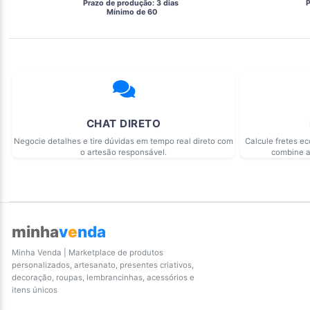
 Prazo de produção: 3 dias 
 
  Mínimo de 60 
CHAT DIRETO
Negocie detalhes e tire dúvidas em tempo real direto com
Calcule fretes e
o artesão responsável.
combine a
minha
v
e
nda
Minha Venda | Marketplace de produtos
personalizados, artesanato, presentes criativos,
decoração, roupas, lembrancinhas, acessórios e
itens únicos