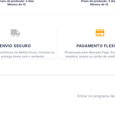
Prazo de produção: 3 dias 
 Prazo de produção: 3 dia
  Mínimo de 15 
  Mínimo de 15 
ENVIO SEGURO
PAGAMENTO FLEX
conômicos via Melhor Envio, Correios ou
Processado pelo Mercado Pago. Esc
 entrega direto com o vendedor.
imediato, boleto ou cartão de crédi
Entrar no programa d