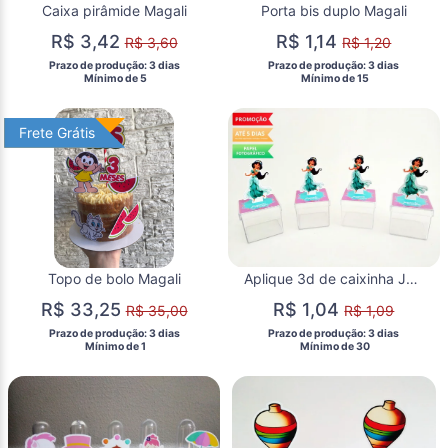
Caixa pirâmide Magali
Porta bis duplo Magali
R$ 3,42
R$ 1,14
R$ 3,60
R$ 1,20
 Prazo de produção: 3 dias 
 Prazo de produção: 3 dias 
  Mínimo de 5 
  Mínimo de 15 
Frete Grátis
Frete Grátis
Topo de bolo Magali
Aplique 3d de caixinha Jasmine/Aladdin
R$ 33,25
R$ 1,04
R$ 35,00
R$ 1,09
 Prazo de produção: 3 dias 
 Prazo de produção: 3 dias 
  Mínimo de 1 
  Mínimo de 30 