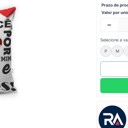
Prazo de pro
Valor por un
Selecione a va
P
M