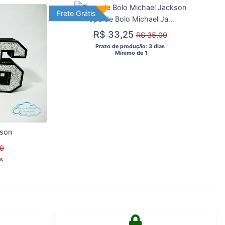
Frete Grátis
Frete Grátis
Topo de Bolo Michael Jackson
R$ 33,25
R$ 35,00
 Prazo de produção: 3 dias 
  Mínimo de 1 
kson
0
s 