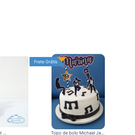
Frete Grátis
Frete Grátis
Porta bis duplo Michael Jackson
Topo de bolo Michael Jackson