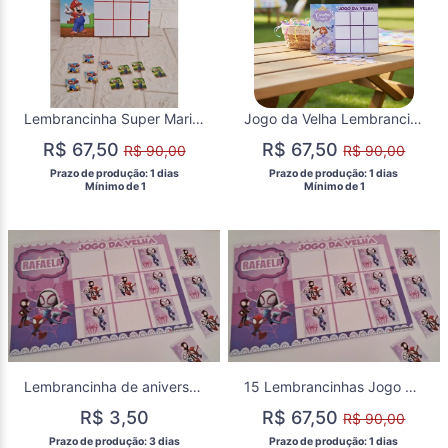
Lembrancinha Super Mario Jogo da Velha Aniversário 15 un
Jogo da Velha Lembrancinha Princesa Sofia Festa 15 un
R$ 67,50
R$ 67,50
R$ 90,00
R$ 90,00
 Prazo de produção: 1 dias 
 Prazo de produção: 1 dias 
  Mínimo de 1 
  Mínimo de 1 
Lembrancinha de aniversário Spidey e seus amigos Jogo da Velha Festa Infantil Spidey Rosa menina Joguinho da Velha
15 Lembrancinhas Jogo da Velha Spidey Aniversário Festa Rosa
R$ 3,50
R$ 67,50
R$ 90,00
 Prazo de produção: 3 dias 
 Prazo de produção: 1 dias 